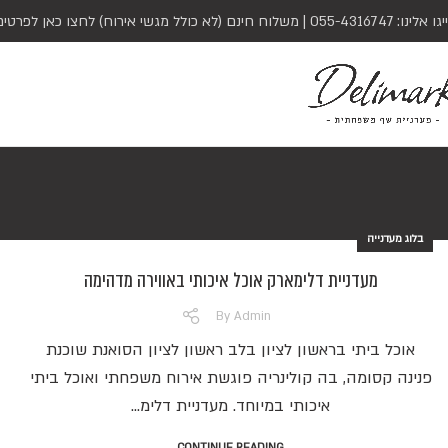
יגו אלינו:
055-4316747
| משלוח חינם (לא כולל מגשי אירוח)
לחצו כאן לפרטים
בלוג מעדנייה
מעדניית דלימארק אוכל איכותי באווירה מדהימה
By
Admin
אוכל ביתי בראשון לציון בלב ראשון לציון הסואנת שוכנת
פנינה קסומה, בה קולינריה פוגשת אירוח משפחתי ואוכל ביתי
איכותי במיוחד. מעדניית דלימ...
CONTINUE READING