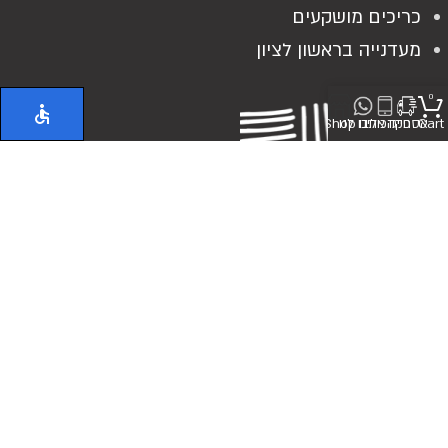
כריכים מושקעים
מעדנייה בראשון לציון
0
Cart
אספקה
חייגו אלינו
כיתבו לנו
Shop
כשר בהשגחת הרבנות ראשון לציון
© 2024
Delimark
. כל הזכויות שמורות
הקמת אתרים מהחלל החיצון |
שלושה מעצבים