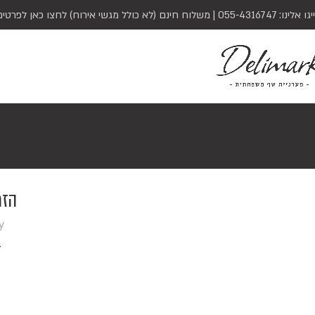
יגו אלינו:
055-4316747
| משלוח חינם (לא כולל מגשי אירוח)
לחצו כאן לפרטים
הזמ
y
4