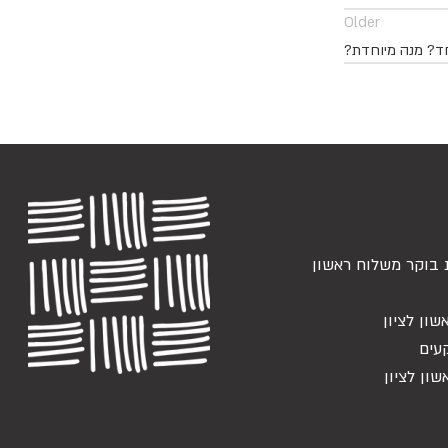
Older
ד? מנה מיוחדת?
 בוקר משלוח ראשון
שון לציון
עים
שון לציון