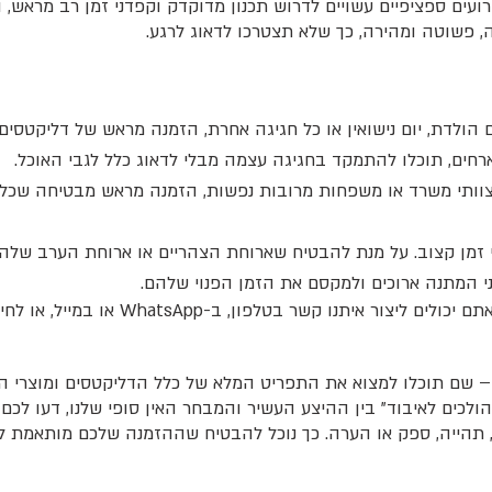
ירועים ספציפיים עשויים לדרוש תכנון מדוקדק וקפדני זמן רב מראש, ו
 פשוטה ומהירה, כך שלא תצטרכו לדאוג לרגע.
ום הולדת, יום נישואין או כל חגיגה אחרת, הזמנה מראש של דליקטסי
רחים, תוכלו להתמקד בחגיגה עצמה מבלי לדאוג כלל לגבי האוכל.
ן צוותי משרד או משפחות מרובות נפשות, הזמנה מראש מבטיחה שכל
לי זמן קצוב. על מנת להבטיח שארוחת הצהריים או ארוחת הערב שלה
ני המתנה ארוכים ולמקסם את הזמן הפנוי שלהם.
אז איך מבצעים הזמנה מראש? מדובר בתהליך פשוט וידידותי למדי. אתם יכולים ליצור אי
 – שם תוכלו למצוא את התפריט המלא של כלל הדליקטסים ומוצרי הא
ולכים לאיבוד" בין ההיצע העשיר והמבחר האין סופי שלנו, דעו לכם
ה, תהייה, ספק או הערה. כך נוכל להבטיח שההזמנה שלכם מותאמת 