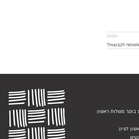
Older
תאימה לקבוצות?
 בוקר משלוח ראשון
שון לציון
עים