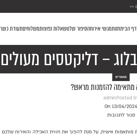
 >>
דף הבית
חנות
מגשי אירוח
הסיפור שלנו
שאלות נפוצות
משלוחים
תעודת כשרו
בלוג – דליקטסים מעולים
מאמרים
 מתאימה להזמנות מראש?
admin
Posted b
On 13/04/202
סגור לתגובות
לכם לבצע מראש הזמנות מותאמות אישית, על מנת להפוך את חווית האכילה והאירוח ש