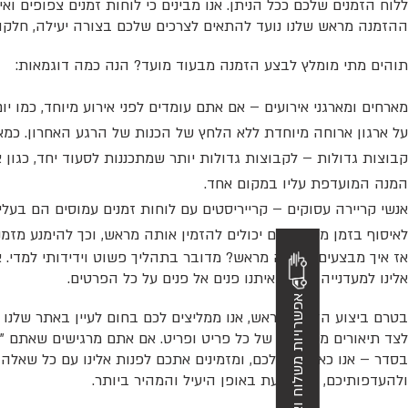
ללוח הזמנים שלכם ככל הניתן. אנו מבינים כי לוחות זמנים צפופים וא
ההזמנה מראש שלנו נועד להתאים לצרכים שלכם בצורה יעילה, חלקה,
תוהים מתי מומלץ לבצע הזמנה מבעוד מועד? הנה כמה דוגמאות:
מארחים ומארגני אירועים – אם אתם עומדים לפני אירוע מיוחד, כמו י
על ארגון ארוחה מיוחדת ללא הלחץ של הכנות של הרגע האחרון. כמא
קבוצות גדולות – לקבוצות גדולות יותר שמתכננות לסעוד יחד, כגו
המנה המועדפת עליו במקום אחד.
אנשי קריירה עסוקים – קרייריסטים עם לוחות זמנים עמוסים הם בע
לאיסוף בזמן מסוים, הם יכולים להזמין אותה מראש, וכך להימנע מזמ
אלינו למעדנייה ולדבר איתנו פנים אל פנים על כל הפרטים.
אפשרויות משלוח ואיסוף
בטרם ביצוע הזמנה מראש, אנו ממליצים לכם בחום לעיין באתר שלנו
לצד תיאורים מפורטים של כל פריט ופריט. אם אתם מרגישים שאתם "ה
בסדר – אנו כאן בשבילכם, ומזמינים אתכם לפנות אלינו עם כל שאל
ולהעדפותיכם, ומתבצעת באופן היעיל והמהיר ביותר.