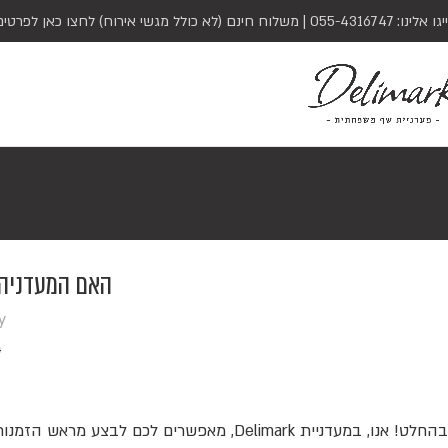
יגו אלינו:
055-4316747
| משלוח חינם (לא כולל מגשי אירוח)
לחצו כאן לפרטים
האם המעדניה
y
4
בהחלט! אנו, במעדניית Delimark, מאפשרים 