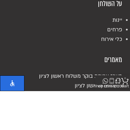
על השולחן
יינות
פרחים
כלי אירוח
מאמרים
מארז ארוחת בוקר משלוח ראשון לציון
0
אוכל מוכן ראשון לציון
Cart
אספקה
חייגו אלינו
כיתבו לנו
Shop
כריכים מושקעים
מעדנייה בראשון לציון