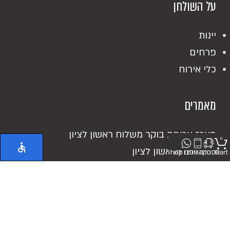
על השולחן
יינות
פרחים
כלי אירוח
מאמרים
מארז ארוחת בוקר משלוח ראשון לציון
0
אוכל מוכן ראשון לציון
Cart
אספקה
חייגו אלינו
כיתבו לנו
Shop
כריכים מושקעים
מעדנייה בראשון לציון