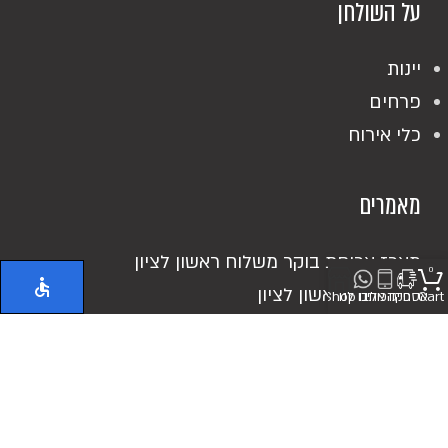
על השולחן
יינות
פרחים
כלי אירוח
מאמרים
מארז ארוחת בוקר משלוח ראשון לציון
0
אוכל מוכן ראשון לציון
Cart
אספקה
חייגו אלינו
כיתבו לנו
Shop
כריכים מושקעים
מעדנייה בראשון לציון