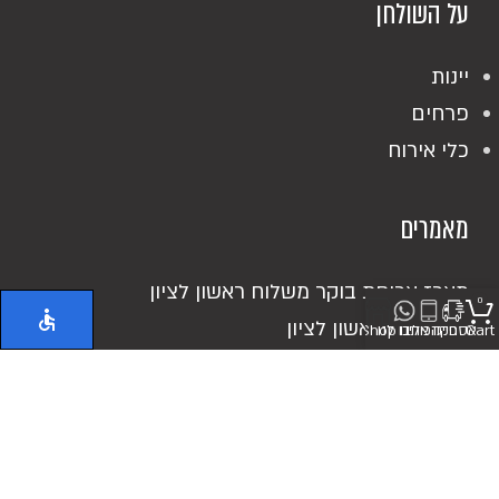
על השולחן
יינות
פרחים
כלי אירוח
מאמרים
מארז ארוחת בוקר משלוח ראשון לציון
0
אוכל מוכן ראשון לציון
Cart
אספקה
חייגו אלינו
כיתבו לנו
Shop
כריכים מושקעים
מעדנייה בראשון לציון