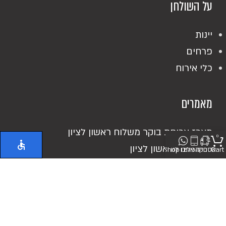
על השולחן
יינות
פרחים
כלי אירוח
מאמרים
מארז ארוחת בוקר משלוח ראשון לציון
0
אוכל מוכן ראשון לציון
Cart
אספקה
חייגו אלינו
כיתבו לנו
Shop
כריכים מושקעים
מעדנייה בראשון לציון