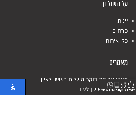
על השולחן
יינות
פרחים
כלי אירוח
מאמרים
מארז ארוחת בוקר משלוח ראשון לציון
0
אוכל מוכן ראשון לציון
Cart
אספקה
חייגו אלינו
כיתבו לנו
Shop
כריכים מושקעים
מעדנייה בראשון לציון