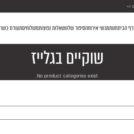
 >>
דף הבית
חנות
מגשי אירוח
הסיפור שלנו
שאלות נפוצות
משלוחים
תעודת כשרו
שוקיים בגלייז
No product categories exist.